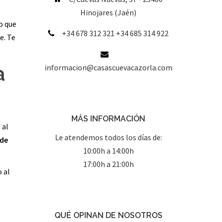
Hinojares (Jaén)
o que
+34 678 312 321 +34 685 314 922
e. Te
a
informacion@casascuevacazorla.com
MÁS INFORMACIÓN
 al
Le atendemos todos los días de:
 de
10:00h a 14:00h
17:00h a 21:00h
 al
QUÉ OPINAN DE NOSOTROS