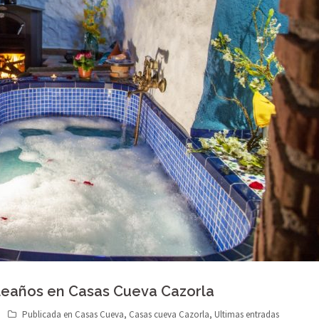
leaños en Casas Cueva Cazorla
Publicada en
Casas Cueva
,
Casas cueva Cazorla
,
Ultimas entradas