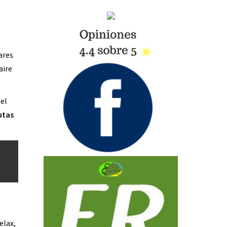
ares
aire
 el
utas
elax,