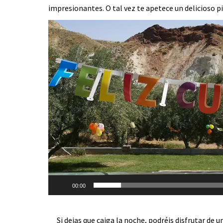
impresionantes. O tal vez te apetece un delicioso pi
Vide
Play
00:00
Si dejas que caiga la noche, podréis disfrutar de un