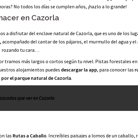
oras? No todos los días se cumplen años, ¡hazlo a lo grande!
hacer en Cazorla
disfrutar del enclave natural de Cazorla, que es uno de los lug
,
acompañado del cantar de los pájaros, el murmullo del agua y el 
rozando tu cara…
or tramos más largos o cortos según tu nivel. Pistas forestales en
 nuestros alojamientos puedes
descargar la app
, para conocer las
r
 por el parque natural de Cazorla
.
ascadas que ver en Cazorla
on las
Rutas a Caballo
. Increíbles paisajes a lomos de un caballo, r