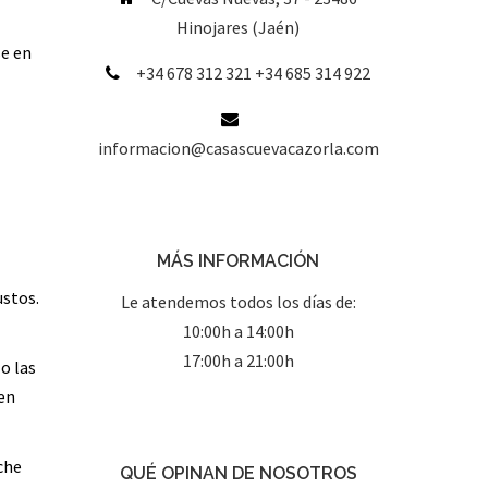
Hinojares (Jaén)
se en
+34 678 312 321 +34 685 314 922
informacion@casascuevacazorla.com
MÁS INFORMACIÓN
ustos.
Le atendemos todos los días de:
10:00h a 14:00h
17:00h a 21:00h
o las
 en
oche
QUÉ OPINAN DE NOSOTROS