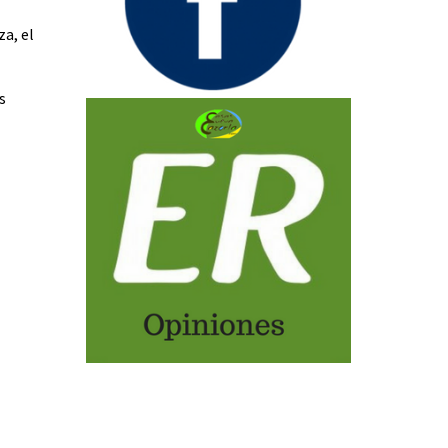
a, el
s