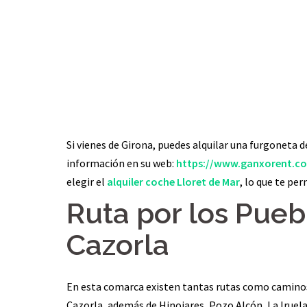
Si vienes de Girona, puedes alquilar una furgoneta 
información en su web:
https://www.ganxorent.co
elegir el
alquiler coche Lloret de Mar
, lo que te per
Ruta por los Pueb
Cazorla
En esta comarca existen tantas rutas como caminos h
Cazorla, además de Hinojares, Pozo Alcón, La Iruela 