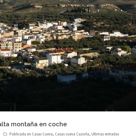
alta montaña en coche
Publicada en
Casas Cueva
,
Casas cueva Cazorla
,
Ultimas entradas