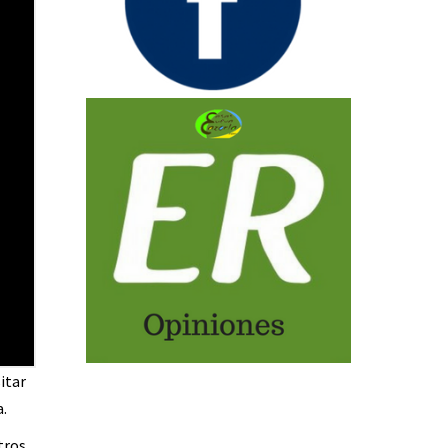
itar
a.
tros