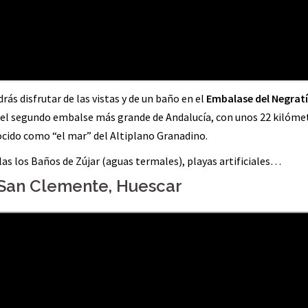
ás disfrutar de las vistas y de un baño en el
Embalase del Negrat
a del segundo embalse más grande de Andalucía, con unos 22 kilóme
cido como “el mar” del Altiplano Granadino.
las los Baños de Zújar (aguas termales), playas artificiales…
 San Clemente, Huescar