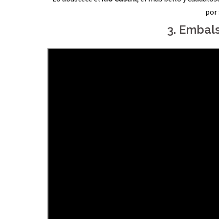
por 
3. Embals