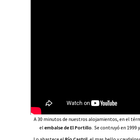
A 30 minutos de nuestros alojamientos, en el térmi
el
embalse de El Portillo
. Se contruyó en 1999 
Lo abastece el
Río Castril
, el mas bello y caudalo