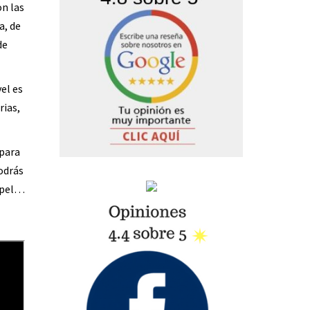
on las
a, de
de
el es
rias,
 para
odrás
ápel…