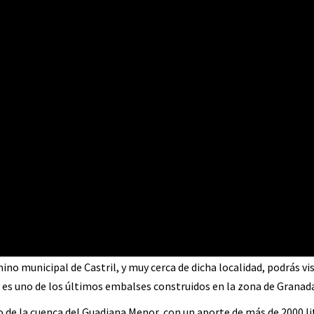
no municipal de Castril, y muy cerca de dicha localidad, podrás vis
y es uno de los últimos embalses construidos en la zona de Granad
so de la cuenca del Guadiana Menor, con un aporte de más de 2000 li