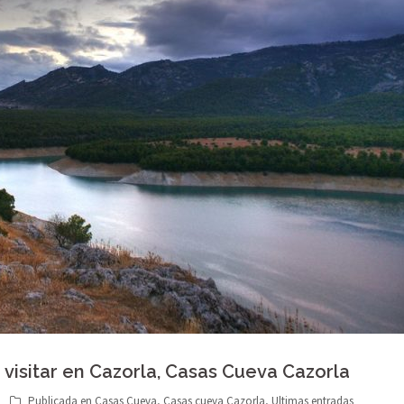
visitar en Cazorla, Casas Cueva Cazorla
Publicada en
Casas Cueva
,
Casas cueva Cazorla
,
Ultimas entradas