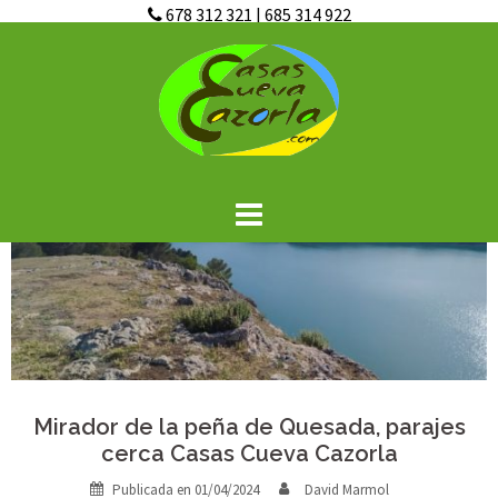
678 312 321
|
685 314 922
Saltar
al
contenido
Mirador de la peña de Quesada, parajes
cerca Casas Cueva Cazorla
Publicada en
01/04/2024
David Marmol