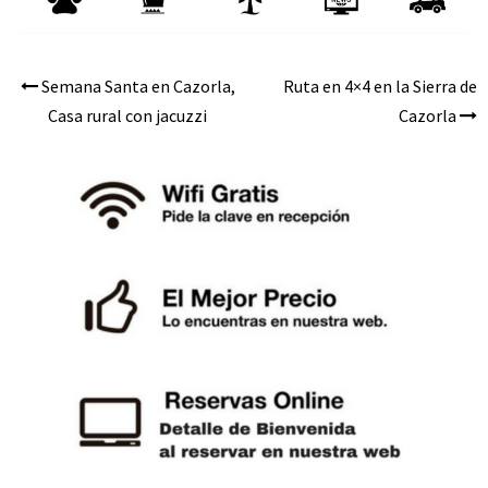
Semana Santa en Cazorla,
Ruta en 4×4 en la Sierra de
Navegación
Casa rural con jacuzzi
Cazorla
de
entradas