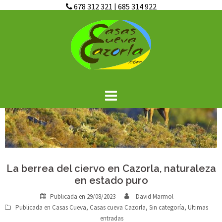
678 312 321
|
685 314 922
Saltar
al
contenido
La berrea del ciervo en Cazorla, naturaleza
en estado puro
Publicada en
29/08/2023
David Marmol
Publicada en
Casas Cueva
,
Casas cueva Cazorla
,
Sin categoría
,
Ultimas
entradas