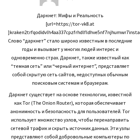
Даркнет: Мифы и Реальность
[url=https://tor-vk8.at
]kraken2trfqodidvlh4aa337cpzfrhdlfldhve5nf7njhumwr7instad
Слово “даркнет” стало широко известным в последние
годы и вызывает у многих людей интерес и
одновременно страх. Даркнет, также известный как
“темная сеть” или “черный интернет”, представляет
собой скрытую сеть сайтов, недоступных обычным
поисковым системам и браузерам.
Даркнет существует на основе технологии, известной
как Tor (The Onion Router), которая обеспечивает
анонимность и безопасность для пользователей. Tor
использует множество узлов, чтобы перенаправить
сетевой трафик и скрыть источник данных. Эти узлы
представляют собой добровольные компьютеры по