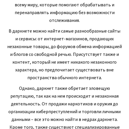
всему миру, которые помогают обрабатывать и
перенаправлять информацию без возможности
отслеживания.
В даркнете можно найти самые разнообразные сайты
и сервисы: от интернет-магазинов, продающих
незаконные товары, до форумов обмена информацией
и блогов со свободной речью. Присутствует также и
контент, который не имеет никакого незаконного
характера, но предпочитает существовать вне
пространства обычного интернета.
Однако, даркнет также обретает зловещую
репутацию, так как на нем происходит и незаконная
деятельность. От продажи наркотиков и оружия до
организации киберпреступлений и торговли личными
данными – все это можно найти в недрах даркнета.
Кроме того, также существуют специализированные