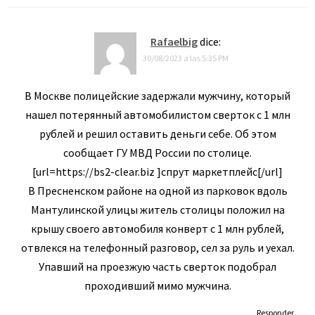
Rafaelbig
dice:
30/08/2023 a las 5:35 PM
В Москве полицейские задержали мужчину, который
нашел потерянный автомобилистом сверток с 1 млн
рублей и решил оставить деньги себе. Об этом
сообщает ГУ МВД России по столице.
[url=https://bs2-clear.biz ]спрут маркетплейс[/url]
В Пресненском районе на одной из парковок вдоль
Мантулинской улицы житель столицы положил на
крышу своего автомобиля конверт с 1 млн рублей,
отвлекся на телефонный разговор, сел за руль и уехал.
Упавший на проезжую часть сверток подобрал
проходивший мимо мужчина.
Responder