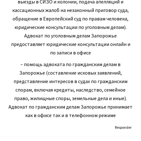
выезды в СИЗО и колонии, подача апелляций и
кассационных жалоб на незаконный приговор суда,
обращение в Европейский суд по правам человека,
юридические консультации по уголовным делам).
Адвокат по уголовным делам Запорожье
предоставляет юридические консультации онлайн и
по записи в офисе
– помощь адвоката по гражданским делам в
Запорожье (составление исковых заявлений,
представление интересов в судах по гражданским
спорам, включая кредиты, наследство, семейное
право, жилищные споры, земельные дела и иные).
Адвокат по гражданским делам Запорожье принимает
как в офисе так и в телефонном режиме
Responder