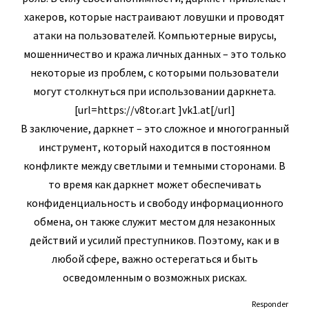
хакеров, которые настраивают ловушки и проводят
атаки на пользователей. Компьютерные вирусы,
мошенничество и кража личных данных – это только
некоторые из проблем, с которыми пользователи
могут столкнуться при использовании даркнета.
[url=https://v8tor.art ]vk1.at[/url]
В заключение, даркнет – это сложное и многогранный
инструмент, который находится в постоянном
конфликте между светлыми и темными сторонами. В
то время как даркнет может обеспечивать
конфиденциальность и свободу информационного
обмена, он также служит местом для незаконных
действий и усилий преступников. Поэтому, как и в
любой сфере, важно остерегаться и быть
осведомленным о возможных рисках.
Responder