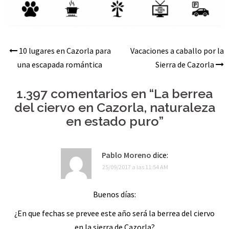
10 lugares en Cazorla para
Vacaciones a caballo por la
Navegación
una escapada romántica
Sierra de Cazorla
de
1.397 comentarios en “
La berrea
entradas
del ciervo en Cazorla, naturaleza
en estado puro
”
Pablo Moreno
dice:
25/09/2017 a las 11:54 AM
Buenos días:
¿En que fechas se prevee este año será la berrea del ciervo
en la sierra de Cazorla?