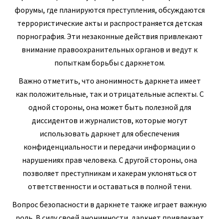
форумы, где планируются преступления, обсуждаются
террористические акты и распространяется детская
порнография. Эти незаконные действия привлекают
внимание правоохранительных органов и ведут к
попыткам борьбы с даркнетом.
Важно отметить, что анонимность даркнета имеет
как положительные, так и отрицательные аспекты. С
одной стороны, она может быть полезной для
диссидентов и журналистов, которые могут
использовать даркнет для обеспечения
конфиденциальности и передачи информации о
нарушениях прав человека. С другой стороны, она
позволяет преступникам и хакерам уклоняться от
ответственности и оставаться в полной тени.
Вопрос безопасности в даркнете также играет важную
роль. В силу своей анонимности, даркнет привлекает