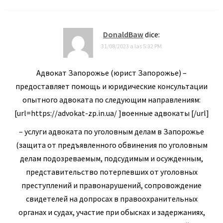
DonaldBaw
dice:
31/08/2023 a las 5:32 PM
Адвокат Запорожье (юрист Запорожье) –
предоставляет помощь и юридические консультации
опытного адвоката по следующим направлениям:
[url=https://advokat-zp.in.ua/ ]военные адвокаты [/url]
– услуги адвоката по уголовным делам в Запорожье
(защита от предъявленного обвинения по уголовным
делам подозреваемым, подсудимым и осужденным,
представительство потерпевших от уголовных
преступлений и правонарушений, сопровождение
свидетелей на допросах в правоохранительных
органах и судах, участие при обысках и задержаниях,