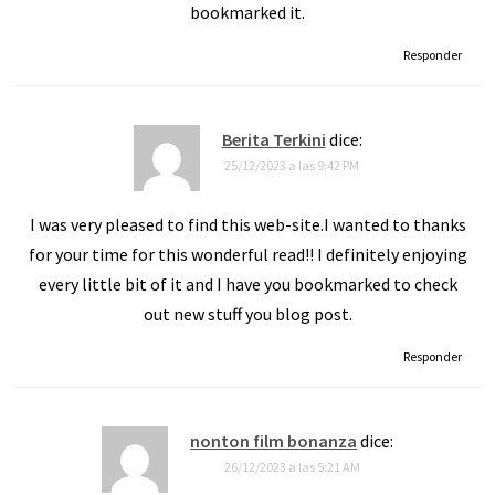
bookmarked it.
Responder
Berita Terkini
dice:
25/12/2023 a las 9:42 PM
I was very pleased to find this web-site.I wanted to thanks
for your time for this wonderful read!! I definitely enjoying
every little bit of it and I have you bookmarked to check
out new stuff you blog post.
Responder
nonton film bonanza
dice:
26/12/2023 a las 5:21 AM