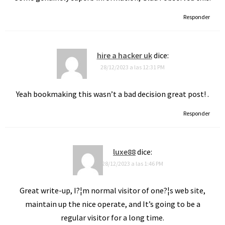
Responder
hire a hacker uk
dice:
28/12/2023 a las 12:31 PM
Yeah bookmaking this wasn’t a bad decision great post! .
Responder
luxe88
dice:
28/12/2023 a las 1:46 PM
Great write-up, I?¦m normal visitor of one?¦s web site,
maintain up the nice operate, and It’s going to be a
regular visitor for a long time.