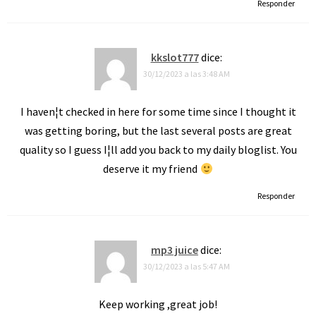
Responder
kkslot777
dice:
30/12/2023 a las 3:48 AM
I haven¦t checked in here for some time since I thought it
was getting boring, but the last several posts are great
quality so I guess I¦ll add you back to my daily bloglist. You
deserve it my friend
Responder
mp3 juice
dice:
30/12/2023 a las 5:47 AM
Keep working ,great job!