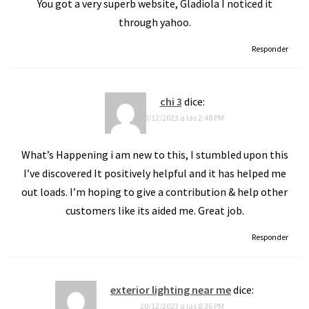
You got a very superb website, Gladiola I noticed it
through yahoo.
Responder
chi 3
dice:
20/12/2023 a las 2:48 PM
What’s Happening i am new to this, I stumbled upon this
I’ve discovered It positively helpful and it has helped me
out loads. I’m hoping to give a contribution & help other
customers like its aided me. Great job.
Responder
exterior lighting near me
dice:
20/12/2023 a las 8:36 PM