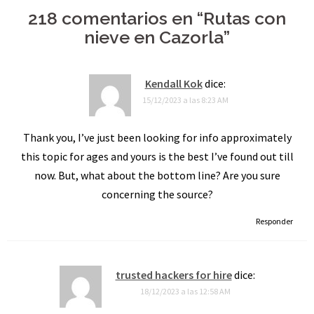
de
218 comentarios en “
Rutas con
entradas
nieve en Cazorla
”
Kendall Kok
dice:
15/12/2023 a las 8:23 AM
Thank you, I’ve just been looking for info approximately
this topic for ages and yours is the best I’ve found out till
now. But, what about the bottom line? Are you sure
concerning the source?
Responder
trusted hackers for hire
dice:
18/12/2023 a las 12:58 AM