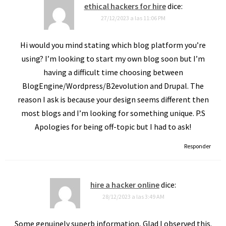
ethical hackers for hire
dice:
27/12/2023 a las 11:06 PM
Hi would you mind stating which blog platform you’re
using? I’m looking to start my own blog soon but I’m
having a difficult time choosing between
BlogEngine/Wordpress/B2evolution and Drupal. The
reason I ask is because your design seems different then
most blogs and I’m looking for something unique. P.S
Apologies for being off-topic but I had to ask!
Responder
hire a hacker online
dice:
28/12/2023 a las 3:49 AM
Some genuinely superb information, Glad I observed this.