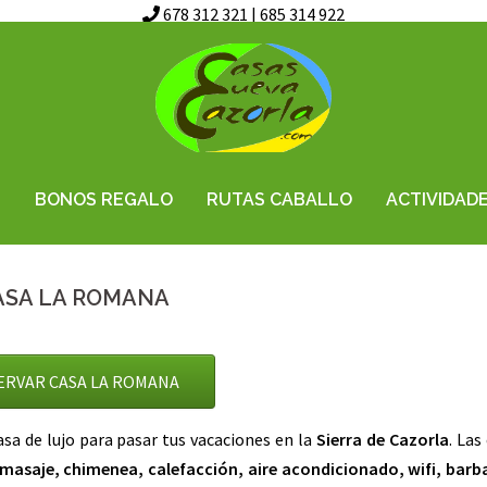
678 312 321
|
685 314 922
Saltar
al
contenido
S
BONOS REGALO
RUTAS CABALLO
ACTIVIDAD
ASA LA ROMANA
ERVAR CASA LA ROMANA
asa de lujo para pasar tus vacaciones en la
Sierra de Cazorla
. Las
omasaje, chimenea, calefacción, aire acondicionado, wifi, barb