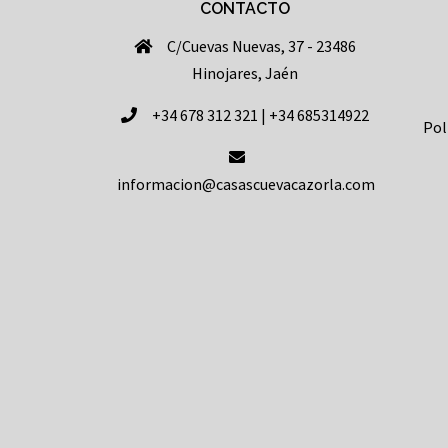
CONTACTO
C/Cuevas Nuevas, 37 - 23486
Hinojares, Jaén
+34 678 312 321 | +34 685314922
Pol
informacion@casascuevacazorla.com