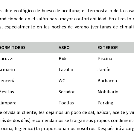
stible ecológico de hueso de aceituna; el termostato de la cas
ndicionado en el salón para mayor confortabilidad. En el resto 
s, especialmente en las noches de verano (ventanas de climalit
DORMITORIO
ASEO
EXTERIOR
Jacuzzi
Bide
Piscina
Armario
Lavabo
Jardín
Lencería
WC
Barbacoa
Mesitas
Secador
Mobiliario
Lámpara
Toallas
Parking
le olvida al cliente, les dejamos un poco de sal, azúcar, aceite y v
 (más de dos días) recomendamos se traigan sus propios condiment
 cocina, higiénico) la proporcionamos nosotros. Después irá a car