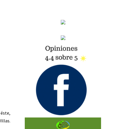
 éste,
illas.