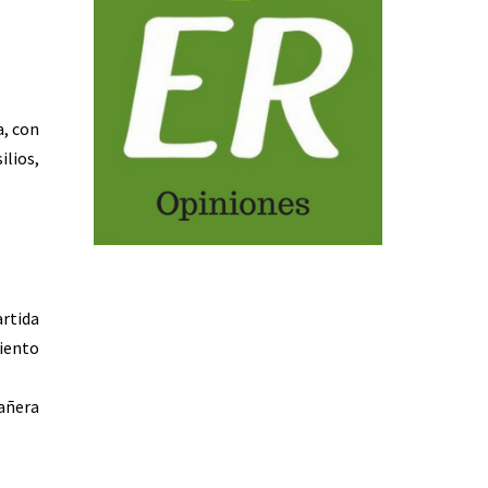
a, con
ilios,
rtida
miento
añera