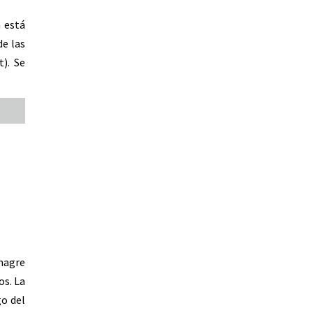
a está
de las
). Se
inagre
os. La
go del