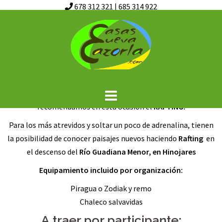
678 312 321
|
685 314 922
Saltar
RAFTING
al
contenido
Les ofrecemos una
amplia gama de actividades en la
naturaleza en un entorno privilegiado
. Otra forma diferente
de disfrutar de la montaña, donde especialmente le
recomendamos en esta ocasión el
RAFTING.
Para los más atrevidos y soltar un poco de adrenalina, tienen
la posibilidad de conocer paisajes nuevos haciendo
Rafting
en
el descenso del
Río Guadiana Menor, en Hinojares
Equipamiento incluido por organización:
Piragua o Zodiak y remo
Chaleco salvavidas
A traer por participante: