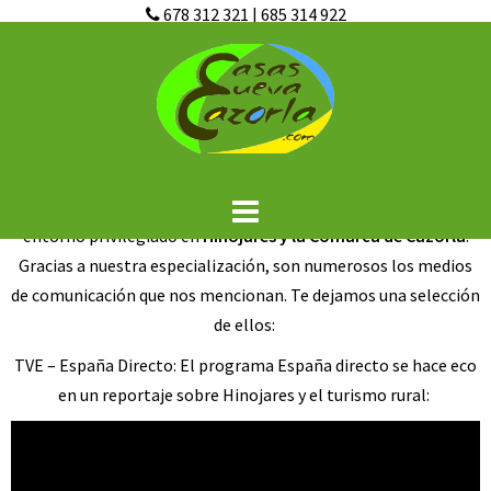
678 312 321
|
685 314 922
Saltar
Enlaces
al
contenido
Casas cueva Cazorla
son un conjunto de alojamientos
singulares compuestos por casas cueva, (las únicas en Cazorla,
ubicadas en Hinojares) y
casas rurales de calidad
, unidos a un
entorno privilegiado en
Hinojares y la Comarca de Cazorla
.
Gracias a nuestra especialización, son numerosos los medios
de comunicación que nos mencionan. Te dejamos una selección
de ellos:
TVE – España Directo:
El programa España directo se hace eco
en un reportaje sobre Hinojares y el turismo rural: