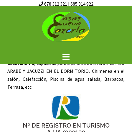
678 312 321
|
685 314 922
Saltar
CASA ALHAMA
al
contenido
RESERVAR CASA ALHAMA
Casa Alhama,
capacidad para 2 pers. DECORACIÓN ESTILO
ÁRABE Y JACUZZI EN EL DORMITORIO, Chimenea en el
salón, Calefacción, Piscina de agua salada, Barbacoa,
Terraza, etc.
Nº DE REGISTRO EN TURISMO